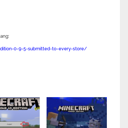
jang:
ition-0-9-5-submitted-to-every-store/