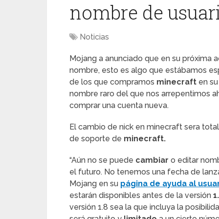
nombre de usuar
Noticias
Mojang a anunciado que en su próxima a
nombre, esto es algo que estábamos es
de los que compramos
minecraft
en su
nombre raro del que nos arrepentimos ah
comprar una cuenta nueva.
El cambio de nick en minecraft sera tota
de soporte de
minecraft.
“Aún no se puede
cambiar
o editar nomb
el futuro. No tenemos una fecha de lanza
Mojang en su
página de ayuda al usua
estarán disponibles antes de la versión
1
versión 1.8 sea la que incluya la posibil
será gratuito y
limitado
a un cierto núm